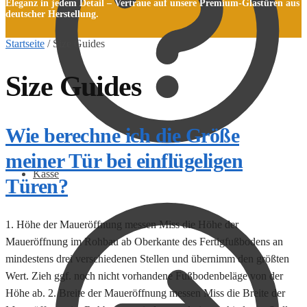
Eleganz in jedem Detail – Vertraue auf unsere Premium-Glastüren aus
deutscher Herstellung.
Startseite
/
Size Guides
Size Guides
Wie berechne ich die Größe
meiner Tür bei einflügeligen
Kasse
Türen?
1. Höhe der Maueröffnung messen Miss die Höhe der
Maueröffnung im Rohbau ab Oberkante des Fertigfußbodens an
mindestens drei verschiedenen Stellen und übernimm den größten
Wert. Zieh ggf. noch nicht vorhandene Fußbodenbeläge von der
Höhe ab. 2. Breite der Maueröffnung messen Miss die Breite der