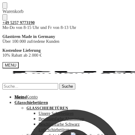
Skip
Skip
Warenkorb
to
to
navigation
content
+49
5257 9773190
Mo-Do von 8-15 Uhr und Fr von 8-13 Uhr
Glastüren Made in Germany
Über 100.000 zufriedene Kunden
Kostenlose Lieferung
10% Rabatt ab 2.000 €
MENU
Suche
Suche
Suche
Suche
nach:
nach:
Mein Konto
Home
Glasschiebetüren
GLASSCHIEBETÜREN
Unsere Schiebetüren
Beschlagsfarbe Aluminium
Beschlagsfarbe Schwarz
Loft Schiebetüren