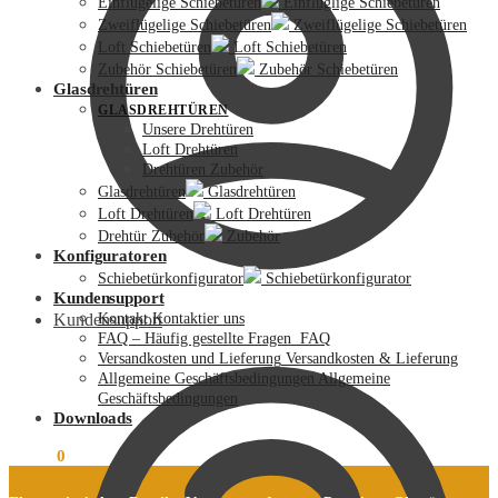
Einflügelige Schiebetüren
Einflüglige Schiebetüren
Zweiflügelige Schiebetüren
Zweiflügelige Schiebetüren
Loft Schiebetüren
Loft Schiebetüren
Zubehör Schiebetüren
Zubehör Schiebetüren
Glasdrehtüren
GLASDREHTÜREN
Unsere Drehtüren
Loft Drehtüren
Drehtüren Zubehör
Glasdrehtüren
Glasdrehtüren
Loft Drehtüren
Loft Drehtüren
Drehtür Zubehör
Zubehör
Konfiguratoren
Schiebetürkonfigurator
Schiebetürkonfigurator
Kundensupport
Kundensupport
Kontakt
Kontaktier uns
FAQ – Häufig gestellte Fragen
FAQ
Versandkosten und Lieferung
Versandkosten & Lieferung
Allgemeine Geschäftsbedingungen
Allgemeine
Geschäftsbedingungen
Downloads
0,00
€
0