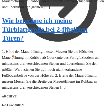
Maueröffnung im Rohbau an mindestens drei verschiedenen Stellen
und übernimm den größten […]
Wie berechne ich meine
Türblattgröße bei 2-flügligen
Türen?
1. Höhe der Maueröffnung messen Messen Sie die Höhe der
0,00
€
0
Maueröffnung im Rohbau ab Oberkante des Fertigfußbodens an
mindestens drei verschiedenen Stellen und übernehmen Sie den
größten Wert. Ziehen Sie ggf. noch nicht vorhandene
Fußbodenbeläge von der Höhe ab. 2. Breite der Maueröffnung
messen Messen Sie die Breite der Maueröffnung im Rohbau an
mindestens drei verschiedenen Stellen […]
ARCHIVE
KATEGORIEN