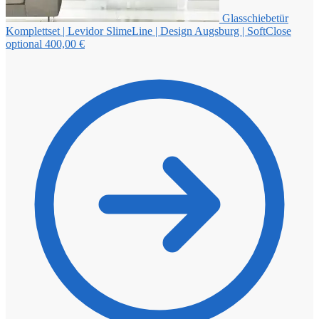
Glasschiebetür
Komplettset | Levidor SlimeLine | Design Augsburg | SoftClose
optional
400,00
€