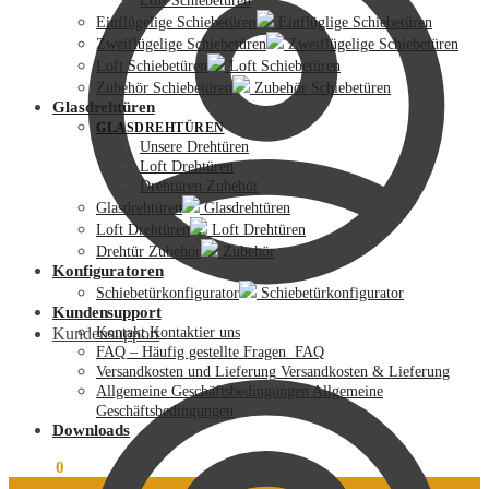
Loft Schiebetüren
Einflügelige Schiebetüren
Einflüglige Schiebetüren
Zweiflügelige Schiebetüren
Zweiflügelige Schiebetüren
Loft Schiebetüren
Loft Schiebetüren
Zubehör Schiebetüren
Zubehör Schiebetüren
Glasdrehtüren
GLASDREHTÜREN
Unsere Drehtüren
Loft Drehtüren
Drehtüren Zubehör
Glasdrehtüren
Glasdrehtüren
Loft Drehtüren
Loft Drehtüren
Drehtür Zubehör
Zubehör
Konfiguratoren
Schiebetürkonfigurator
Schiebetürkonfigurator
Kundensupport
Kundensupport
Kontakt
Kontaktier uns
FAQ – Häufig gestellte Fragen
FAQ
Versandkosten und Lieferung
Versandkosten & Lieferung
Allgemeine Geschäftsbedingungen
Allgemeine
Geschäftsbedingungen
Downloads
0,00
€
0