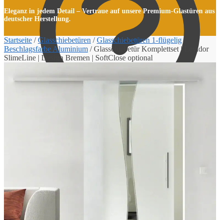
Eleganz in jedem Detail – Vertraue auf unsere Premium-Glastüren aus
deutscher Herstellung.
Startseite
/
Glasschiebetüren
/
Glasschiebetüren 1-flügelig
/
Beschlagsfarbe Aluminium
/
Glasschiebetür Komplettset | Levidor
SlimeLine | Design Bremen | SoftClose optional
Kasse