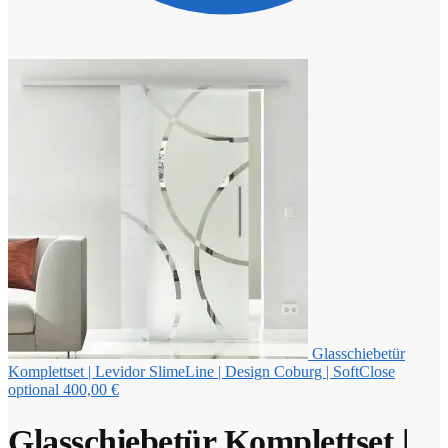
Glasschiebetür
Komplettset | Levidor SlimeLine | Design Coburg | SoftClose
optional
400,00
€
Glasschiebetür Komplettset |