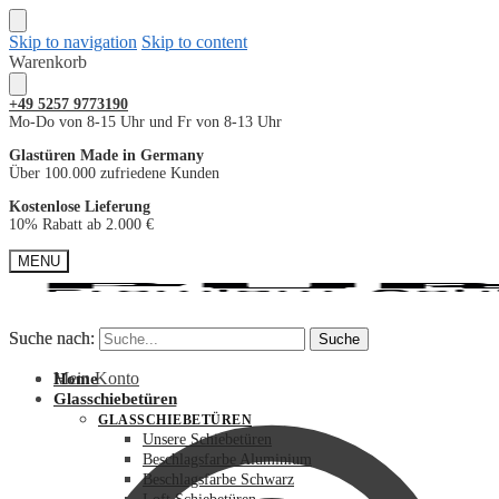
Skip to navigation
Skip to content
Warenkorb
+49
5257 9773190
Mo-Do von 8-15 Uhr und Fr von 8-13 Uhr
Glastüren Made in Germany
Über 100.000 zufriedene Kunden
Kostenlose Lieferung
10% Rabatt ab 2.000 €
MENU
Suche nach:
Suche nach:
Suche
Suche
Mein Konto
Home
Glasschiebetüren
GLASSCHIEBETÜREN
Unsere Schiebetüren
Beschlagsfarbe Aluminium
Beschlagsfarbe Schwarz