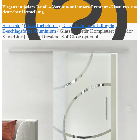
Eleganz in jedem Detail – Vertraue auf unsere Premium-Glastüren aus
deutscher Herstellung.
Startseite
/
Glasschiebetüren
/
Glasschiebetüren 1-flügelig
/
Beschlagsfarbe Aluminium
/
Glasschiebetür Komplettset | Levidor
SlimeLine | Design Dresden | SoftClose optional
Kasse