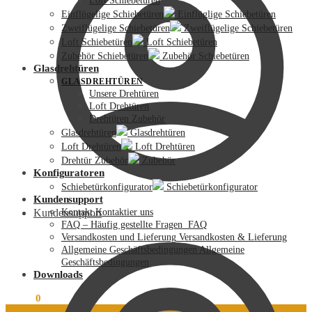
Loft Schiebetüren
Einflügelige Schiebetüren
Einflüglige Schiebetüren
Zweiflügelige Schiebetüren
Zweiflügelige Schiebetüren
Loft Schiebetüren
Loft Schiebetüren
Zubehör Schiebetüren
Zubehör Schiebetüren
Glasdrehtüren
GLASDREHTÜREN
Unsere Drehtüren
Loft Drehtüren
Drehtüren Zubehör
Glasdrehtüren
Glasdrehtüren
Loft Drehtüren
Loft Drehtüren
Drehtür Zubehör
Zubehör
Konfiguratoren
Schiebetürkonfigurator
Schiebetürkonfigurator
Kundensupport
Kundensupport
Kontakt
Kontaktier uns
FAQ – Häufig gestellte Fragen
FAQ
Versandkosten und Lieferung
Versandkosten & Lieferung
Allgemeine Geschäftsbedingungen
Allgemeine
Geschäftsbedingungen
Downloads
0,00
€
0