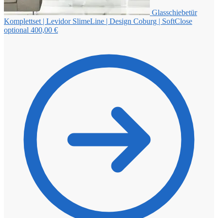
Glasschiebetür
Komplettset | Levidor SlimeLine | Design Coburg | SoftClose
optional
400,00
€