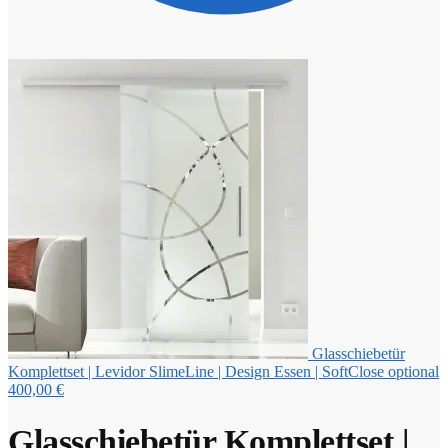
Glasschiebetür
Komplettset | Levidor SlimeLine | Design Essen | SoftClose optional
400,00
€
Glasschiebetür Komplettset |