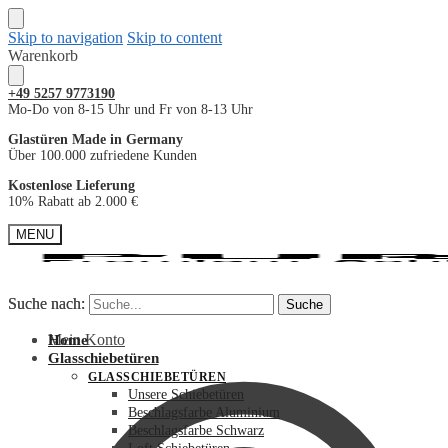
Skip to navigation
Skip to content
Warenkorb
+49
5257 9773190
Mo-Do von 8-15 Uhr und Fr von 8-13 Uhr
Glastüren Made in Germany
Über 100.000 zufriedene Kunden
Kostenlose Lieferung
10% Rabatt ab 2.000 €
MENU
Suche nach:
Suche nach:
Suche
Suche
Mein Konto
Home
Glasschiebetüren
GLASSCHIEBETÜREN
Unsere Schiebetüren
Beschlagsfarbe Aluminium
Beschlagsfarbe Schwarz