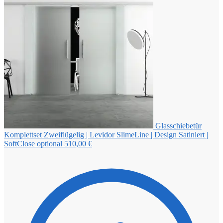
Glasschiebetür
Komplettset Zweiflügelig | Levidor SlimeLine | Design Satiniert |
SoftClose optional
510,00
€