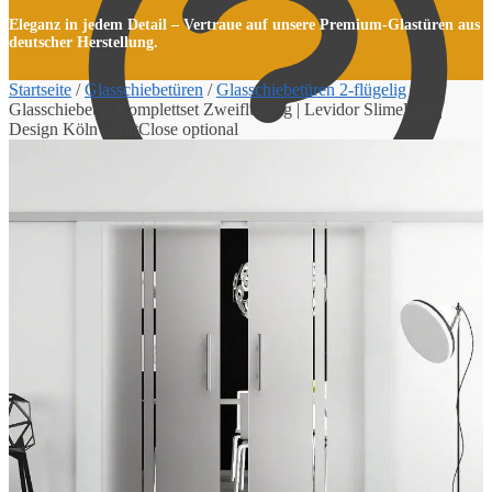
Eleganz in jedem Detail – Vertraue auf unsere Premium-Glastüren aus
deutscher Herstellung.
Startseite
/
Glasschiebetüren
/
Glasschiebetüren 2-flügelig
/
Glasschiebetür Komplettset Zweiflügelig | Levidor SlimeLine |
Design Köln | SoftClose optional
Kasse