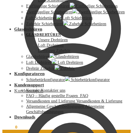
Loft Schiebetüren
Einflügelige Schiebetüren
Einflüglige Schiebetüren
Zweiflügelige Schiebetüren
Zweiflügelige Schiebetüren
Loft Schiebetüren
Loft Schiebetüren
Zubehör Schiebetüren
Zubehör Schiebetüren
Glasdrehtüren
GLASDREHTÜREN
Unsere Drehtüren
Loft Drehtüren
Drehtüren Zubehör
Glasdrehtüren
Glasdrehtüren
Loft Drehtüren
Loft Drehtüren
Drehtür Zubehör
Zubehör
Konfiguratoren
Schiebetürkonfigurator
Schiebetürkonfigurator
Kundensupport
Kundensupport
Kontakt
Kontaktier uns
FAQ – Häufig gestellte Fragen
FAQ
Versandkosten und Lieferung
Versandkosten & Lieferung
Allgemeine Geschäftsbedingungen
Allgemeine
Geschäftsbedingungen
Downloads
0,00
€
0