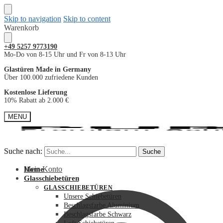
Skip to navigation
Skip to content
Warenkorb
+49
5257 9773190
Mo-Do von 8-15 Uhr und Fr von 8-13 Uhr
Glastüren Made in Germany
Über 100.000 zufriedene Kunden
Kostenlose Lieferung
10% Rabatt ab 2.000 €
MENU
Suche nach:
Suche nach:
Suche
Suche
Mein Konto
Home
Glasschiebetüren
GLASSCHIEBETÜREN
Unsere Schiebetüren
Beschlagsfarbe Aluminium
Beschlagsfarbe Schwarz