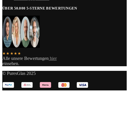
ÜBER 50.000 5-STERNE BEWERTUNGEN
★★★★★
Alle unsere Bewertungen
hier
einsehen.
© PuresGlas 2025