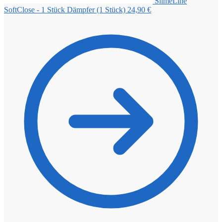
SlimeLine
SoftClose - 1 Stück Dämpfer (1 Stück)
24,90
€