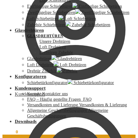
Loft Schiebetüren
Einflügelige Schiebetüren
Einflüglige Schiebetüren
Zweiflügelige Schiebetüren
Zweiflügelige Schiebetüren
Loft Schiebetüren
Loft Schiebetüren
Zubehör Schiebetüren
Zubehör Schiebetüren
Glasdrehtüren
GLASDREHTÜREN
Unsere Drehtüren
Loft Drehtüren
Drehtüren Zubehör
Glasdrehtüren
Glasdrehtüren
Loft Drehtüren
Loft Drehtüren
Drehtür Zubehör
Zubehör
Konfiguratoren
Schiebetürkonfigurator
Schiebetürkonfigurator
Kundensupport
Kundensupport
Kontakt
Kontaktier uns
FAQ – Häufig gestellte Fragen
FAQ
Versandkosten und Lieferung
Versandkosten & Lieferung
Allgemeine Geschäftsbedingungen
Allgemeine
Geschäftsbedingungen
Downloads
0,00
€
0