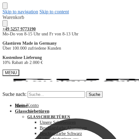
Skip to navigation
Skip to content
Warenkorb
+49
5257 9773190
Mo-Do von 8-15 Uhr und Fr von 8-13 Uhr
Glastüren Made in Germany
Über 100.000 zufriedene Kunden
Kostenlose Lieferung
10% Rabatt ab 2.000 €
MENU
Suche nach:
Suche nach:
Suche
Suche
Mein Konto
Home
Glasschiebetüren
GLASSCHIEBETÜREN
Unsere Schiebetüren
Beschlagsfarbe Aluminium
Beschlagsfarbe Schwarz