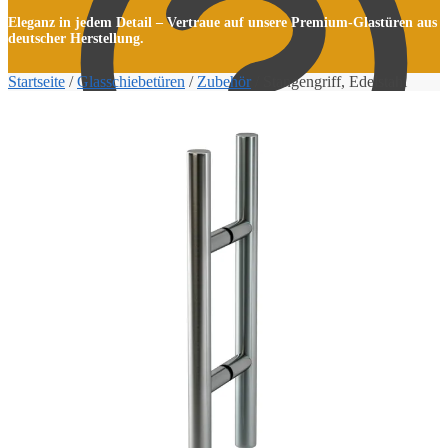
Eleganz in jedem Detail – Vertraue auf unsere Premium-Glastüren aus
deutscher Herstellung.
Startseite
/
Glasschiebetüren
/
Zubehör
/
Stangengriff, Edelstahl
Kasse